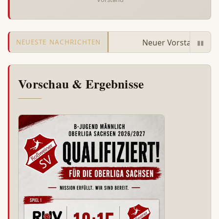
Sicherheit geht vor 🩹💪
Neuer Vorstand beim Roß
NEUESTE NACHRICHTEN
▮▮
Vorschau & Ergebnisse