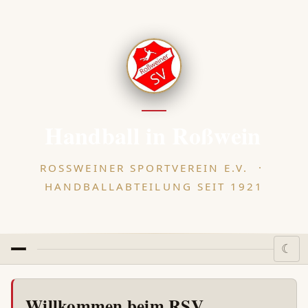
Handball in Roßwein
ROSSWEINER SPORTVEREIN E.V. · H
ANDBALLABTEILUNG SEIT 1921
☾
HOME
SPIELBETRIEB
ÜBER UNS
▾
Willkommen beim RSV